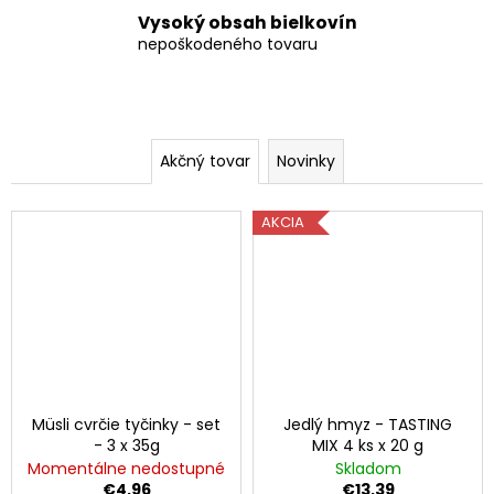
o
á
Vysoký obsah bielkovín
m
nepoškodeného tovaru
j
s
o
ť
b
?
Akčný tovar
Novinky
c
h
AKCIA
o
HĽADAŤ
d
e
O
d
p
o
Müsli cvrčie tyčinky - set
Jedlý hmyz - TASTING
r
- 3 x 35g
MIX 4 ks x 20 g
ú
Momentálne nedostupné
Skladom
€4,96
€13,39