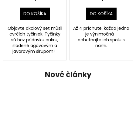
č
a
m
DO KOŠÍKA
DO KOŠÍKA
e
Objavte akciový set müsli
Až 4 príchute, každá jedna
cvrčích tyčiniek. Tyčinky
je výnimočná -
MÜSLI
sú bez prídavku cukru,
ochutnajte ich spolu s
CVRČIA
sladené agávovým a
nami.
TYČINKA
javorovým sirupom!
–
ČOKOLÁDA
–
35G
Nové články
€1,88