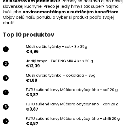
celosvetovom jedálničku!
Pomaly sa dostáva aj do našej
slovenskej kuchyne. Prečo je jedlý hmyz tak super? Najmä
kvôli jeho
environmentálnym a nutričným benefitom
.
Objav celú našu ponuku a vyber si produkt podľa svojej
chuti!
Top 10 produktov
Müsli cvrčie tyčinky - set - 3 x 35g
€4,96
Jedlý hmyz - TASTING MIX 4 ks x 20 g
€13,39
Müsli cvrčia tyčinka – čokoláda – 35g
€1,88
FUTU sušené larvy Múčiara obyčajného - soľ 20 g
€3,87
FUTU sušené larvy Múčiara obyčajného - kari 20 g
€3,87
FUTU sušené larvy Múčiara obyčajného - chilli 20 g
€3,87