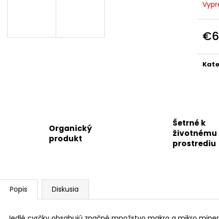
JEDLÝ HMYZ - TASTING MIX 4 KS X 20 G
MÜSLI CVRČIA T
Vypr
35G
€13,39
€1,88
€6
Jedn
cena
Kate
Šetrné k
Organický
životnému
produkt
prostrediu
Popis
Diskusia
Jedlé cvrčky obsahujú značné množstvo makro a mikro minerálny