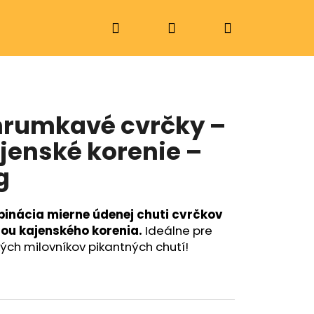
Hľadať
Prihlásenie
Nákupný
košík
rumkavé cvrčky –
jenské korenie –
g
inácia mierne údenej chuti cvrčkov
ilou kajenského korenia.
Ideálne pre
ých milovníkov pikantných chutí!
Nasledujúce