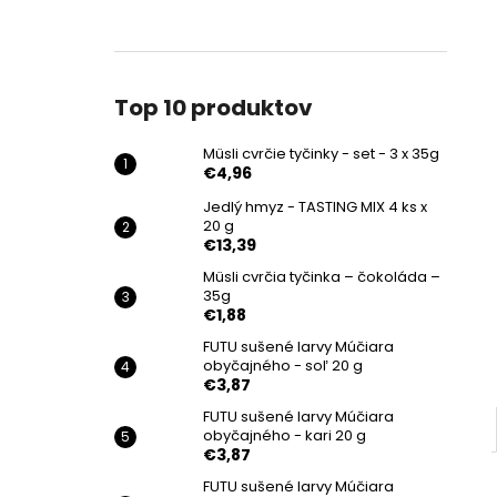
MÜSLI CVRČIE TYČINKY - SET - 3 X 35G
€4,96
Top 10 produktov
Müsli cvrčie tyčinky - set - 3 x 35g
€4,96
Jedlý hmyz - TASTING MIX 4 ks x
20 g
€13,39
Müsli cvrčia tyčinka – čokoláda –
35g
€1,88
FUTU sušené larvy Múčiara
obyčajného - soľ 20 g
€3,87
FUTU sušené larvy Múčiara
obyčajného - kari 20 g
€3,87
FUTU sušené larvy Múčiara