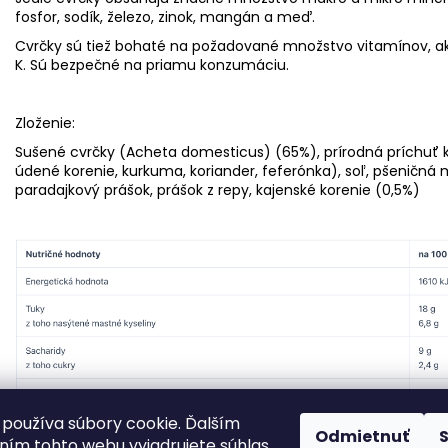
fosfor, sodík, železo, zinok, mangán a meď.
Cvrčky sú tiež bohaté na požadované množstvo vitamínov, ako 
K. Sú bezpečné na priamu konzumáciu.
Zloženie:
Sušené cvrčky (Acheta domesticus) (65%), prírodná príchuť kaj
údené korenie, kurkuma, koriander, feferónka), soľ, pšeničná 
paradajkový prášok, prášok z repy, kajenské korenie (0,5%)
používa súbory cookie. Ďalším
Odmietnuť
ím tohto webu vyjadrujete súhlas