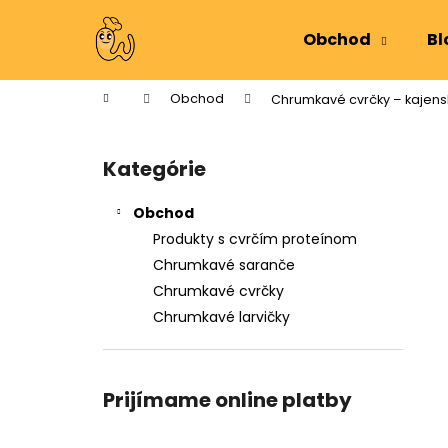
K
Prejsť
na
o
Obchod
Bl
obsah
Späť
Späť
š
do
do
í
Domov
Obchod
Chrumkavé cvrčky – kajensk
k
obchodu
obchodu
B
o
Kategórie
Preskočiť
č
kategórie
n
Obchod
ý
Produkty s cvrčím proteínom
p
Chrumkavé saranče
a
Chrumkavé cvrčky
n
Chrumkavé larvičky
e
l
Prijímame online platby