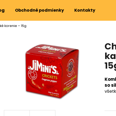
og
Obchodné podmienky
Kontakty
é korenie – 15g
Čo potrebujete nájsť?
Ch
HĽADAŤ
ka
15
Odporúčame
Komb
so s
všetk