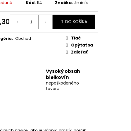
YČINKA – ČOKOLÁDA –
edané
Kód:
114
Značka:
Jimini's
,30
DO KOŠÍKA
otková
:
Tlač
gória
:
Obchod
Opýtať sa
Zdieľať
Vysoký obsah
bielkovín
nepoškodeného
tovaru
ch prvkov, ako je vápnik, draslík, horčík,