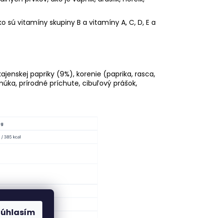
sú vitamíny skupiny B a vitamíny A, C, D, E a
enskej papriky (9%), korenie (paprika, rasca,
múka, prírodné príchute, cibuľový prášok,
Súhlasím