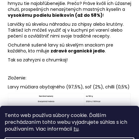
hmyzu tie najobľúbenejšie. Prečo? Práve kvôli ich úžasnej
chuti, prospešných nenasýtených mastných kyselín a
vysokému podielu bielkovín (až do 58%)
!
Larvičky sú skvelou náhradou za chipsy alebo krutóny.
Taktiež ich môžeš využiť aj v kuchyni pri varení alebo
pečení a ozvláštniť nimi svoje tradičné recepty.
Ochutené sušené larvy sú skvelým snackom pre
každého, kto miluje
zdravé organické jedlo
.
Tak sa zahryzni a chrumkaj!
Zloženie:
Larvy múčiara obyčajného (97,5%), soľ (2%), chilli (0,5%)
Tento web používa súbory cookie. Ďalším
prechádzaním tohto webu vyjadrujete súhlas s ich
používaním. Viac informácií
tu
.