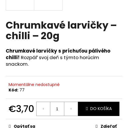
á
j
s
Chrumkavé larvičky –
ť
chilli – 20g
?
Chrumkavé larvičky s príchuťou pálivého
chilli!
Rozpáľ svoj deň s týmto horúcim
snackom.
HĽADAŤ
Momentálne nedostupné
Kód:
77
O
d
p
€3,70
DO KOŠÍKA
o
r
Jednotková
cena:
ú
Opýtať sa
Zdieľať