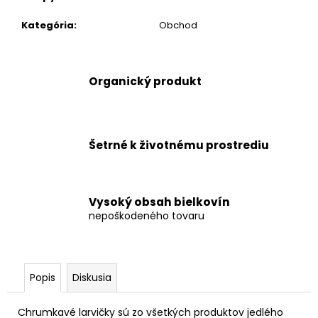
č
a
Kategória
:
Obchod
m
e
Organický produkt
FUTU
SUŠENÉ
LARVY
MÚČIARA
OBYČAJNÉHO
Šetrné k životnému prostrediu
-
HABANERO
CHOCOLATE
20
G
Vysoký obsah bielkovín
nepoškodeného tovaru
€3,87
Popis
Diskusia
Chrumkavé larvičky sú zo všetkých produktov jedlého